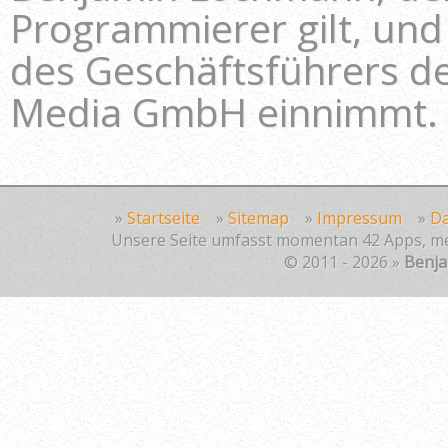
Programmierer gilt, und 
des Geschäftsführers 
Media GmbH einnimmt.
»
Startseite
»
Sitemap
»
Impressum
»
Da
Unsere Seite umfasst momentan 42 Apps, mehr
© 2011 - 2026 »
Benj